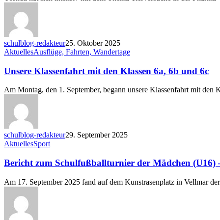
die
Kulissen
schulblog-redakteur
25. Oktober 2025
Unsere
Aktuelles
Ausflüge, Fahrten, Wandertage
Klassenfahrt
mit
Unsere Klassenfahrt mit den Klassen 6a, 6b und 6c
den
Klassen
Am Montag, den 1. September, begann unsere Klassenfahrt mit den 
6a,
6b
und
6c
schulblog-redakteur
29. September 2025
Bericht
Aktuelles
Sport
zum
Schulfußballturnier
Bericht zum Schulfußballturnier der Mädchen (U16) 
der
Mädchen
Am 17. September 2025 fand auf dem Kunstrasenplatz in Vellmar der
(U16)
–
„Jugend
trainiert