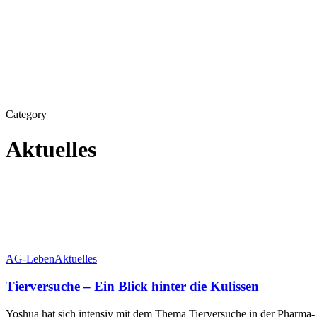
Category
Aktuelles
Tierversuche
AG-Leben
Aktuelles
–
Ein
Tierversuche – Ein Blick hinter die Kulissen
Blick
hinter
Yoshua hat sich intensiv mit dem Thema Tierversuche in der Pharma-