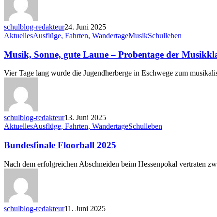
Jahrgang
5
und
schulblog-redakteur
24. Juni 2025
6
Musik,
Aktuelles
Ausflüge, Fahrten, Wandertage
Musik
Schulleben
Sonne,
gute
Musik, Sonne, gute Laune – Probentage der Musikkl
Laune
–
Vier Tage lang wurde die Jugendherberge in Eschwege zum musikali
Probentage
der
Musikklassen
in
Eschwege
schulblog-redakteur
13. Juni 2025
Bundesfinale
Aktuelles
Ausflüge, Fahrten, Wandertage
Schulleben
Floorball
2025
Bundesfinale Floorball 2025
Nach dem erfolgreichen Abschneiden beim Hessenpokal vertraten z
schulblog-redakteur
11. Juni 2025