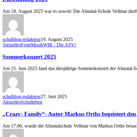
Am 18. August 2025 war es soweit: Die Ahnatal-Schule Vellmar dur
schulblog-redakteur
19. August 2025
Sommerkonzert
Aktuelles
Feste
Musik
WIR - Die ASV!
2025
Sommerkonzert 2025
Am 25. Juni 2025 fand das diesjährige Sommerkonzert der Ahnatal
schulblog-redakteur
27. Juni 2025
„Crazy-
Aktuelles
Schulleben
Family“-
Autor
„Crazy- Family“- Autor Markus Orths begeistert de
Markus
Orths
Am 17.06. wurde die Ahnatalschule Vellmar von Markus Orths besuc
begeistert
den