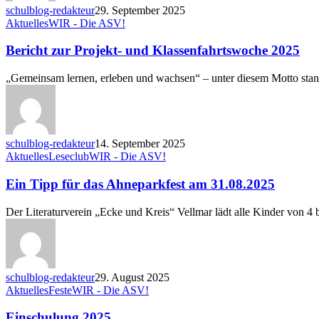
für
schulblog-redakteur
29. September 2025
Olympia“
Bericht
Aktuelles
WIR - Die ASV!
zur
Projekt-
Bericht zur Projekt- und Klassenfahrtswoche 2025
und
Klassenfahrtswoche
„Gemeinsam lernen, erleben und wachsen“ – unter diesem Motto stan
2025
schulblog-redakteur
14. September 2025
Ein
Aktuelles
Leseclub
WIR - Die ASV!
Tipp
für
Ein Tipp für das Ahneparkfest am 31.08.2025
das
Ahneparkfest
Der Literaturverein „Ecke und Kreis“ Vellmar lädt alle Kinder von 4 
am
31.08.2025
schulblog-redakteur
29. August 2025
Einschulung
Aktuelles
Feste
WIR - Die ASV!
2025
Einschulung 2025