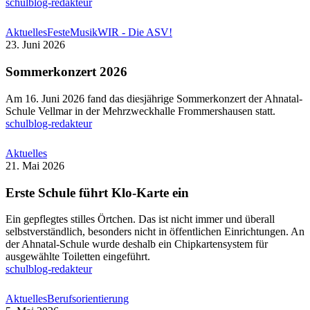
schulblog-redakteur
Sommerkonzert
Aktuelles
Feste
Musik
WIR - Die ASV!
2026
23. Juni 2026
Sommerkonzert 2026
Am 16. Juni 2026 fand das diesjährige Sommerkonzert der Ahnatal-
Schule Vellmar in der Mehrzweckhalle Frommershausen statt.
schulblog-redakteur
Erste
Aktuelles
Schule
21. Mai 2026
führt
Klo-
Erste Schule führt Klo-Karte ein
Karte
ein
Ein gepflegtes stilles Örtchen. Das ist nicht immer und überall
selbstverständlich, besonders nicht in öffentlichen Einrichtungen. An
der Ahnatal-Schule wurde deshalb ein Chipkartensystem für
ausgewählte Toiletten eingeführt.
schulblog-redakteur
Erfolgreiches
Aktuelles
Berufsorientierung