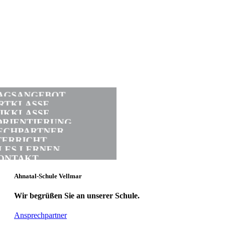
AGSANGEBOT
RTKLASSE
IKKLASSE
ORIENTIERUNG
ECHPARTNER
TERRICHT
LES LERNEN
ONTAKT
Ahnatal-Schule Vellmar
Wir begrüßen Sie an unserer Schule.
Ansprechpartner