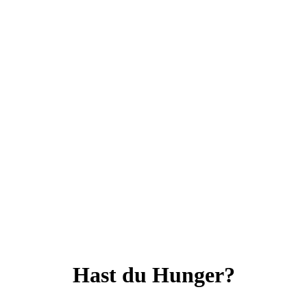
Neuaufnahmen, Schulwechsel und
Wiederholungen
Wahlpflichtberatung
Schüler- und Elterninformationen
Zeugnisse
Laufbahnberatung 5 – 10 (Schwerpunkt 9/10)
Fortbildungsveranstaltungen für das Kollegium
bezüglich des beruflichen Schulwesens
Vertretungsplanung (Mo – Mi)
Schülerangelegenheiten im Jg. 9/10
Hast du Hunger?