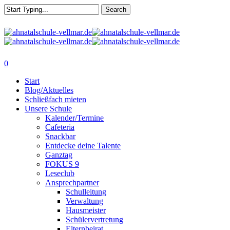
Skip
Search
to
main
Close
content
Search
search
0
Menu
Start
Blog/Aktuelles
Schließfach mieten
Unsere Schule
Kalender/Termine
Cafeteria
Snackbar
Entdecke deine Talente
Ganztag
FOKUS 9
Leseclub
Ansprechpartner
Schulleitung
Verwaltung
Hausmeister
Schülervertretung
Elternbeirat