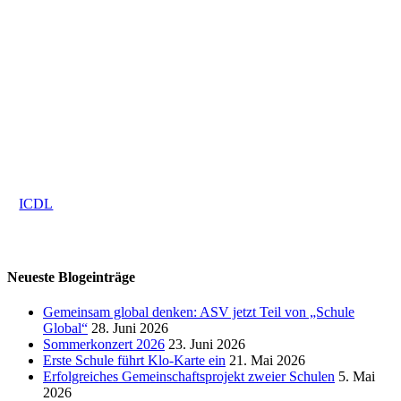
ICDL
ICDL-Kurs gibt den Schülerinnen die Möglichkeit, ihre
grundlegenden Computerkenntnisse zu erweitern. Dieser
international anerkannte Führerschein vermittelt Fertigkeiten in
Bereichen wie Textverarbeitung, Tabellenkalkulation,
Präsentationen und Online-Grundlagen. Die Schülerinnen
werden durch die verschiedenen Module geführt und gezielt auf
die ICDL-Prüfungen vorbereitet, um ihnen eine solide digitale
Grundlage für ihre zukünftigen Bildungs- und
Berufsperspektiven zu bieten.
ICDL
Neueste Blogeinträge
Gemeinsam global denken: ASV jetzt Teil von „Schule
Global“
28. Juni 2026
Sommerkonzert 2026
23. Juni 2026
Erste Schule führt Klo-Karte ein
21. Mai 2026
Erfolgreiches Gemeinschaftsprojekt zweier Schulen
5. Mai
2026