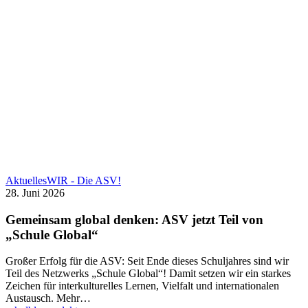
TERMINE
KONTAKT
Gemeinsam
Aktuelles
WIR - Die ASV!
global
28. Juni 2026
denken:
ASV
Gemeinsam global denken: ASV jetzt Teil von
jetzt
„Schule Global“
Teil
von
Großer Erfolg für die ASV: Seit Ende dieses Schuljahres sind wir
„Schule
Teil des Netzwerks „Schule Global“! Damit setzen wir ein starkes
Global“
Zeichen für interkulturelles Lernen, Vielfalt und internationalen
Austausch. Mehr…