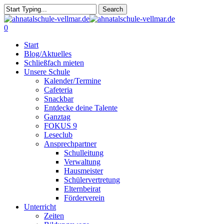
Skip
Search
to
Close
main
Search
search
0
content
Menu
Start
Blog/Aktuelles
Schließfach mieten
Unsere Schule
Kalender/Termine
Cafeteria
Snackbar
Entdecke deine Talente
Ganztag
FOKUS 9
Leseclub
Ansprechpartner
Schulleitung
Verwaltung
Hausmeister
Schülervertretung
Elternbeirat
Förderverein
Unterricht
Zeiten