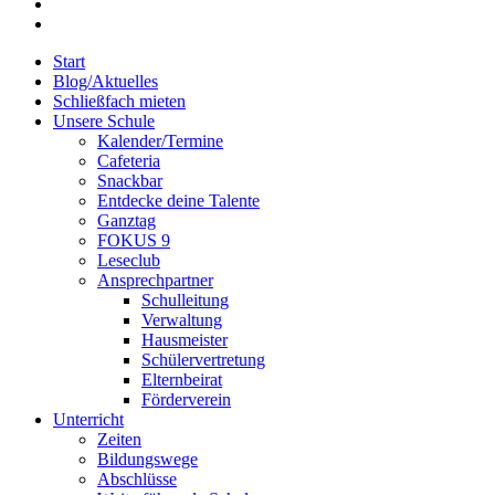
phone
email
Close
Start
Menu
Blog/Aktuelles
Schließfach mieten
Unsere Schule
Kalender/Termine
Cafeteria
Snackbar
Entdecke deine Talente
Ganztag
FOKUS 9
Leseclub
Ansprechpartner
Schulleitung
Verwaltung
Hausmeister
Schülervertretung
Elternbeirat
Förderverein
Unterricht
Zeiten
Bildungswege
Abschlüsse