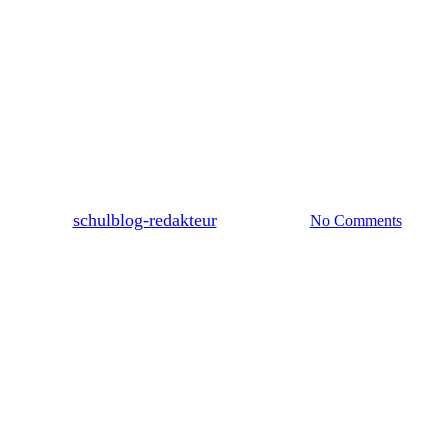
Aktuelles
Ausflüge, Fahrten, Wandertage
Ein Hauch von Afrika in
Hamburg: Die 8a besucht das
Musical „Der König der
Löwen“
By
schulblog-redakteur
14. März 2026
No Comments