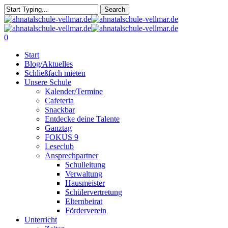
Skip
Search
to
Close
main
Search
content
search
0
Menu
Start
Blog/Aktuelles
Schließfach mieten
Unsere Schule
Kalender/Termine
Cafeteria
Snackbar
Entdecke deine Talente
Ganztag
FOKUS 9
Leseclub
Ansprechpartner
Schulleitung
Verwaltung
Hausmeister
Schülervertretung
Elternbeirat
Förderverein
Unterricht